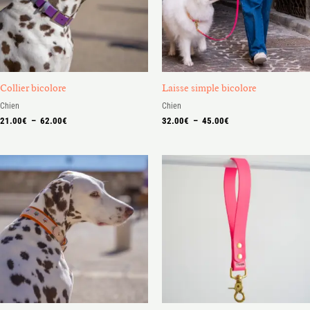
Collier bicolore
Laisse simple bicolore
Chien
Chien
21.00
€
–
62.00
€
32.00
€
–
45.00
€
Plage
de
prix :
18.00€
à
26.00€