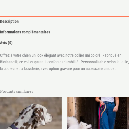
Description
Informations complémentaires
Avis (0)
Offrez à votre chien un look élégant avec notre collier uni coloré. Fabriqué en
Biothane®, ce collier garantit confort et durabilité. Personnalisable selon la taille,
la couleur et la bouclerie, avec option gravure pour un accessoire unique.
Produits similaires
Plage
Plage
de
de
prix :
prix :
21.00€
32.00€
à
à
62.00€
45.00€