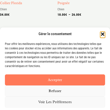
Collier Florida
Poignée
Chien
Chien
34.00
€
18.00
€
–
26.00
€
Gérer le consentement
Pour offrir les meilleures expériences, nous utilisons des technologies telles que
les cookies pour stocker et/ou accéder aux informations des appareils. Le fait de
consentir à ces technologies nous permettra de traiter des données telles que le
Mentions légales
comportement de navigation ou les ID uniques sur ce site. Le fait de ne pas
consentir ou de retirer son consentement peut avoir un effet négatif sur certaines
Conditions générales de vente
caractéristiques et fonctions.
Accepter
Refuser
© 2026 Atelier Chops. Réalisé par Stencia Agence
Voir Les Préférences