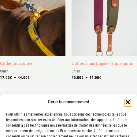
prix :
prix :
17.00€
40.00€
à
à
44.00€
44.00€
Collier uni colore
Collier à martingale 38mm/19mm
Chien
Chien
17.00
€
–
44.00
€
40.00
€
–
44.00
€
Gérer le consentement
Pour offrir les meilleures expériences, nous utilisons des technologies telles que
les cookies pour stocker et/ou accéder aux informations des appareils. Le fait de
consentir à ces technologies nous permettra de traiter des données telles que le
Mentions légales
comportement de navigation ou les ID uniques sur ce site. Le fait de ne pas
consentir ou de retirer son consentement peut avoir un effet négatif sur certaines