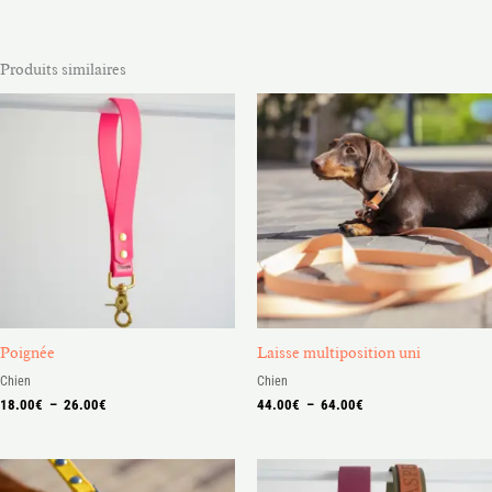
Produits similaires
Plage
Plage
de
de
prix :
prix :
18.00€
44.00€
à
à
26.00€
64.00€
Poignée
Laisse multiposition uni
Chien
Chien
18.00
€
–
26.00
€
44.00
€
–
64.00
€
Plage
Plage
de
de