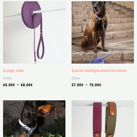
Plage
Plage
de
de
prix :
prix :
65.00€
57.00€
à
à
68.00€
70.00€
Longe 10m
Laisse multiposition bicolore
Chien
Chien
65.00
€
–
68.00
€
57.00
€
–
70.00
€
Plage
Plage
de
de
prix :
prix :
25.00€
40.00€
à
à
36.00€
44.00€