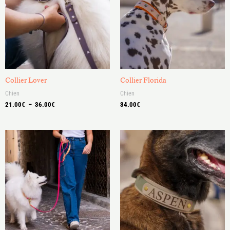
à
36.00€
Collier Lover
Collier Florida
Chien
Chien
21.00
€
–
36.00
€
34.00
€
Plage
Plage
de
de
prix :
prix :
32.00€
48.00€
à
à
45.00€
57.00€