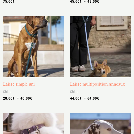
75.00
€
45.00
€
–
48.00
€
Plage
Plage
de
de
prix :
prix :
28.00€
44.00€
à
à
40.00€
64.00€
Laisse simple uni
Laisse multiposition Anneaux
Chien
Chien
28.00
€
–
40.00
€
44.00
€
–
64.00
€
Plage
de
prix :
21.00€