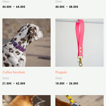
Chien
Chien
44.00
€
–
64.00
€
40.00
€
–
48.00
€
Plage
Plage
de
de
prix :
prix :
21.00€
18.00€
à
à
62.00€
26.00€
Collier bicolore
Poignée
Chien
Chien
21.00
€
–
62.00
€
18.00
€
–
26.00
€
Plage
Plage
de
de
prix :
prix :