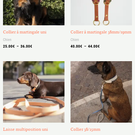
Collier à martingale uni
Collier à martingale 38mm/19mm
Chien
Chien
25.00
€
–
36.00
€
40.00
€
–
44.00
€
Plage
Plage
de
de
prix :
prix :
44.00€
40.00€
à
à
64.00€
48.00€
Laisse multiposition uni
Collier 38/25mm