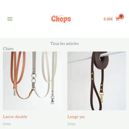
Aller
au
contenu
0.00
€
Tous les articles
Chien
Plage
de
prix :
45.00€
à
48.00€
Laisse double
Longe 5m
Chien
Chien