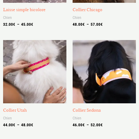
Laisse simple bicolore
Collier Chicago
Chien
Chien
32.00
€
–
45.00
€
48.00
€
–
57.00
€
Plage
Plage
de
de
prix :
prix :
44.00€
46.00€
à
à
48.00€
52.00€
Collier Utah
Collier Sedona
Chien
Chien
44.00
€
–
48.00
€
46.00
€
–
52.00
€