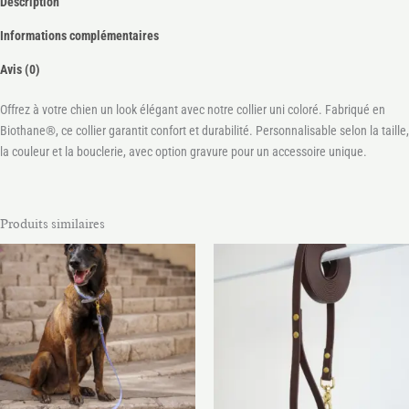
Description
Informations complémentaires
Avis (0)
Offrez à votre chien un look élégant avec notre collier uni coloré. Fabriqué en
Biothane®, ce collier garantit confort et durabilité. Personnalisable selon la taille,
la couleur et la bouclerie, avec option gravure pour un accessoire unique.
Produits similaires
Plage
Plage
de
de
prix :
prix :
57.00€
45.00€
à
à
70.00€
48.00€