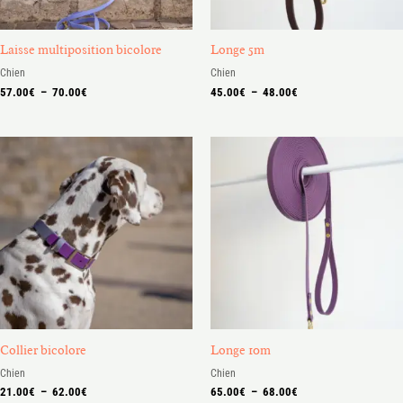
Laisse multiposition bicolore
Longe 5m
Chien
Chien
57.00
€
–
70.00
€
45.00
€
–
48.00
€
Plage
Plage
de
de
prix :
prix :
21.00€
65.00€
à
à
62.00€
68.00€
Collier bicolore
Longe 10m
Chien
Chien
21.00
€
–
62.00
€
65.00
€
–
68.00
€