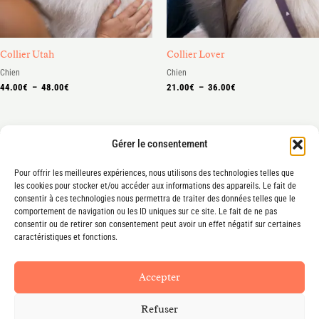
Collier Utah
Collier Lover
Chien
Chien
44.00
€
–
48.00
€
21.00
€
–
36.00
€
Gérer le consentement
Pour offrir les meilleures expériences, nous utilisons des technologies telles que
les cookies pour stocker et/ou accéder aux informations des appareils. Le fait de
consentir à ces technologies nous permettra de traiter des données telles que le
Mentions légales
comportement de navigation ou les ID uniques sur ce site. Le fait de ne pas
consentir ou de retirer son consentement peut avoir un effet négatif sur certaines
Conditions générales de vente
caractéristiques et fonctions.
Accepter
Refuser