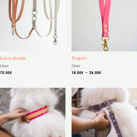
18.00€
à
26.00€
Laisse double
Poignée
Chien
Chien
75.00
€
18.00
€
–
26.00
€
Plage
Plage
de
de
prix :
prix :
44.00€
21.00€
à
à
48.00€
36.00€