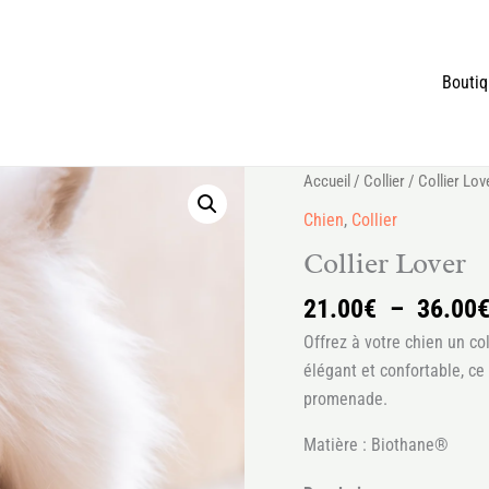
Bouti
quantité
Accueil
/
Collier
/ Collier Lov
de
Chien
,
Collier
Collier
Collier Lover
Lover
21.00
€
–
36.00
Offrez à votre chien un co
élégant et confortable, c
promenade.
Matière : Biothane®