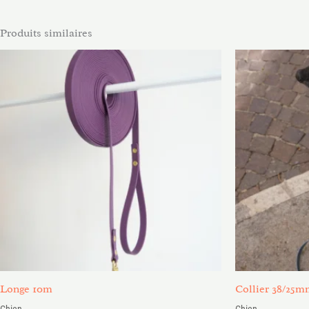
Produits similaires
Plage
P
de
d
prix :
pr
65.00€
4
à
à
68.00€
4
Longe 10m
Collier 38/25
Chien
Chien