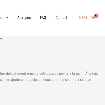
que
À-propos
FAQ
Contact
0.00
€
Plage
er
de
prix :
21.00€
à
€
36.00€
llier délicatement orné de petits cœurs peints à la main. À la fois
e collier ajoute une touche de douceur et de charme à chaque