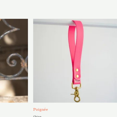
Plage
de
prix :
18.00€
à
26.00€
Poignée
Chien