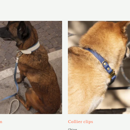
lage
Plage
e
de
ix :
prix :
0.00€
27.00€
à
8.00€
32.00€
mm
Collier clips
Chien