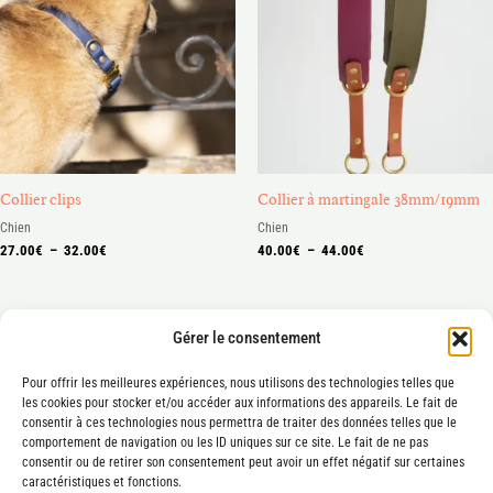
à
à
32.00€
44.00€
Collier clips
Collier à martingale 38mm/19mm
Chien
Chien
27.00
€
–
32.00
€
40.00
€
–
44.00
€
Gérer le consentement
Pour offrir les meilleures expériences, nous utilisons des technologies telles que
les cookies pour stocker et/ou accéder aux informations des appareils. Le fait de
consentir à ces technologies nous permettra de traiter des données telles que le
Mentions légales
comportement de navigation ou les ID uniques sur ce site. Le fait de ne pas
consentir ou de retirer son consentement peut avoir un effet négatif sur certaines
Conditions générales de vente
caractéristiques et fonctions.