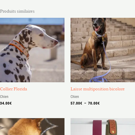
Produits similaires
Plage
de
prix :
57.00€
à
70.00€
Collier Florida
Laisse multiposition bicolore
Chien
Chien
34.00
€
57.00
€
–
70.00
€
Plage
Plage
de
de
prix :
prix :
27.00€
40.00€