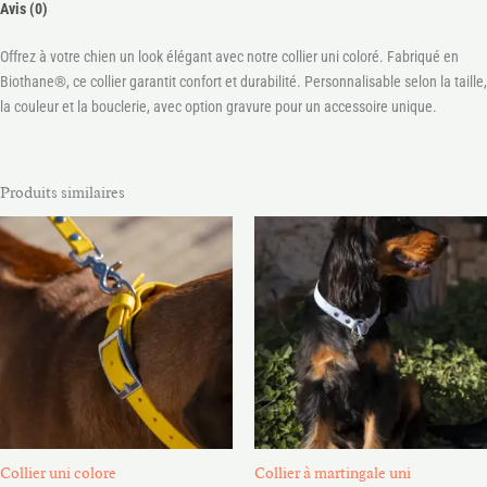
Avis (0)
Offrez à votre chien un look élégant avec notre collier uni coloré. Fabriqué en
Biothane®, ce collier garantit confort et durabilité. Personnalisable selon la taille,
la couleur et la bouclerie, avec option gravure pour un accessoire unique.
Produits similaires
Plage
Plage
de
de
prix :
prix :
17.00€
25.00€
à
à
44.00€
36.00€
Collier uni colore
Collier à martingale uni