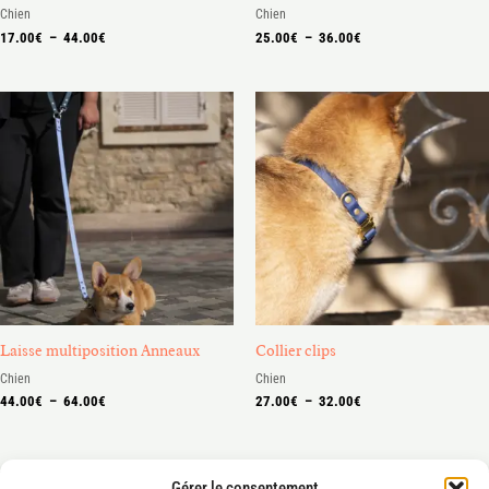
Chien
Chien
17.00
€
–
44.00
€
25.00
€
–
36.00
€
Plage
Plage
de
de
prix :
prix :
44.00€
27.00€
à
à
64.00€
32.00€
Laisse multiposition Anneaux
Collier clips
Chien
Chien
44.00
€
–
64.00
€
27.00
€
–
32.00
€
Gérer le consentement