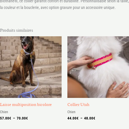
Biothane®, ce collier garantit confort et durabilité. Personnalisable selon la taille,
la couleur et la bouclerie, avec option gravure pour un accessoire unique.
Produits similaires
Plage
Plage
de
de
prix :
prix :
57.00€
44.00€
à
à
70.00€
48.00€
Laisse multiposition bicolore
Collier Utah
Chien
Chien
57.00
€
–
70.00
€
44.00
€
–
48.00
€