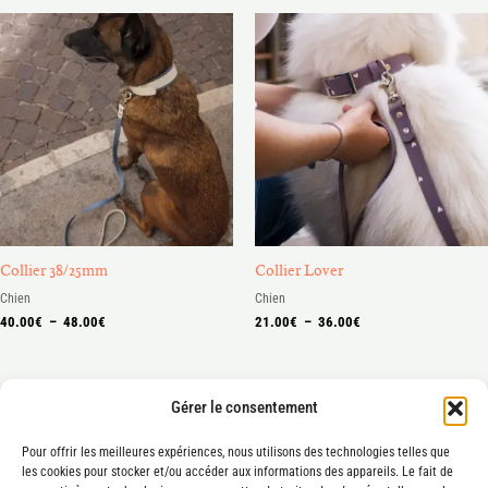
Plage
Plage
de
de
prix :
prix :
40.00€
21.00€
à
à
48.00€
36.00€
Collier 38/25mm
Collier Lover
Chien
Chien
40.00
€
–
48.00
€
21.00
€
–
36.00
€
Gérer le consentement
Pour offrir les meilleures expériences, nous utilisons des technologies telles que
les cookies pour stocker et/ou accéder aux informations des appareils. Le fait de